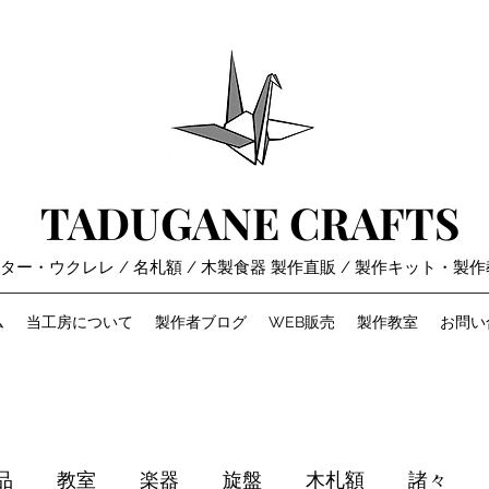
TADUGANE CRAFTS
ギター・ウクレレ / 名札額 / 木製食器 製作直販 / 製作キット・製
ム
当工房について
製作者ブログ
WEB販売
製作教室
お問い
品
教室
楽器
旋盤
木札額
諸々