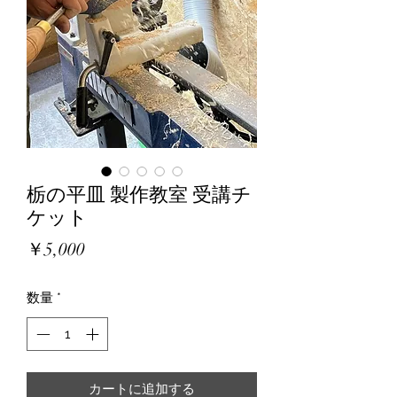
栃の平皿 製作教室 受講チ
ケット
価
￥5,000
格
数量
*
カートに追加する