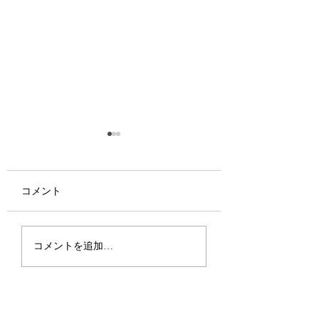
コメント
L-seriesのネック加工
L-series プロト
コメントを追加…
進行中
のボデーが箱にな