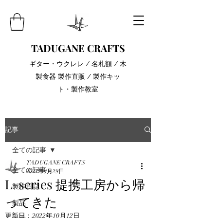
TADUGANE CRAFTS
​ギター・ウクレレ / 名札額 / 木
製食器 製作直販 / 製作キッ
ト・製作教室
記事
全ての記事
TADUGANE CRAFTS
全ての記事
2022年9月29日
L-series 提携工房から帰
製作日誌
ってきた
製品
更新日：
2022年10月12日