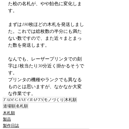
た桧の名札が、やや飴色に変化しま
す。
まずは180枚ほどの木札を発送しまし
た。これでは総枚数の半分にも満た
ない数ですので、また近々まとまっ
た数を発送します。
なんでも、レーザープリンタでの刻
字は1枚当たり30分近く掛かるそうで
す。
プリンタの機種やランクでも異なる
ものとは思いますが、なかなか大変
な作業です。
TADUGANE CRAFTS
モノづくり
木札額
道場額
名札額
木札額
製品
製作日誌