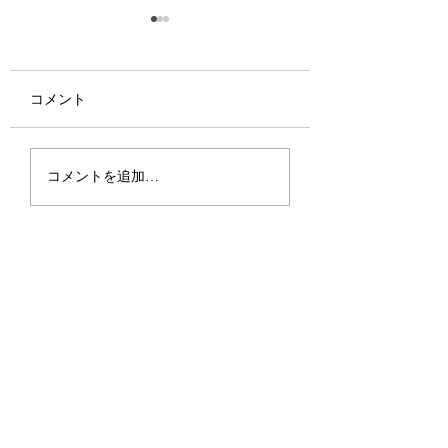
コメント
ネタ札の追加注文
木札額の一例 料
コメントを追加…
んのネタ札