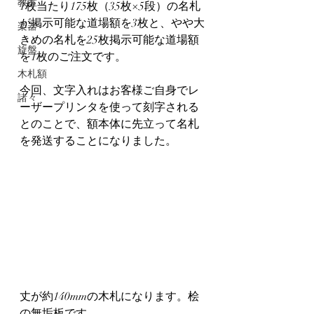
教室
1枚当たり175枚（35枚×5段）の名札
が掲示可能な道場額を3枚と、やや大
楽器
きめの名札を25枚掲示可能な道場額
旋盤
を1枚のご注文です。
木札額
今回、文字入れはお客様ご自身でレ
諸々
ーザープリンタを使って刻字される
とのことで、額本体に先立って名札
を発送することになりました。
丈が約140mmの木札になります。桧
の無垢板です。