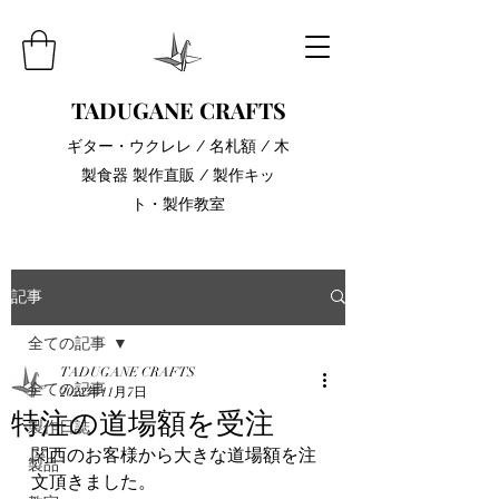
TADUGANE CRAFTS
​ギター・ウクレレ / 名札額 / 木
製食器 製作直販 / 製作キッ
ト・製作教室
記事
全ての記事
TADUGANE CRAFTS
全ての記事
2022年11月7日
特注の道場額を受注
製作日誌
関西のお客様から大きな道場額を注
製品
文頂きました。