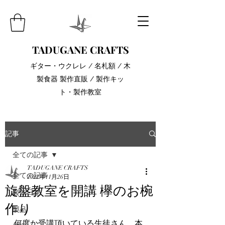
TADUGANE CRAFTS
​ギター・ウクレレ / 名札額 / 木
製食器 製作直販 / 製作キッ
ト・製作教室
記事
全ての記事
TADUGANE CRAFTS
全ての記事
2022年11月26日
旋盤教室を開講 欅のお椀
製作日誌
作り
製品
何度か受講頂いている生徒さん。本