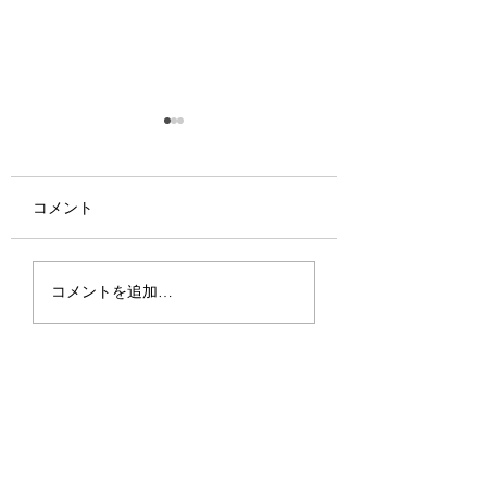
コメント
旋盤教室を開講 欅の茶
オーダーメイド製
コメントを追加…
碗
室のページを更新
した