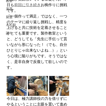
教室
日も
前回に引き続き
お椀作りに挑戦
楽器
です。
「一個作って満足」ではなく、一つ
旋盤
のテーマに繰り返し挑戦し、精度を
木札額
上げると共に技術を定着させること
諸々
がとても重要です。製作教室という
と、どうしても「先生に手伝って貰
いながら形になった！（でも、自分
ひとりじゃ出来ないよね…）」とい
う心境に陥りがちです。そうではな
く、是非自身で反復して欲しいので
す。
今日は、極力講師役の力を借りずに
やるということに主眼を置いて進め