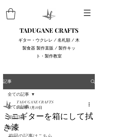
TADUGANE CRAFTS
​ギター・ウクレレ / 名札額 / 木
製食器 製作直販 / 製作キッ
ト・製作教室
記事
全ての記事
TADUGANE CRAFTS
全ての記事
2022年11月10日
ミニギターを箱にして拭
製作日誌
き漆
製品
前回の記事はこちら。