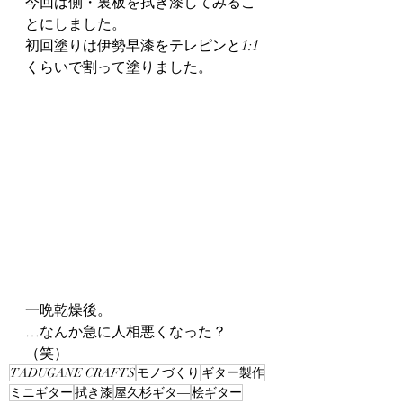
今回は側・裏板を拭き漆してみるこ
とにしました。
初回塗りは伊勢早漆をテレピンと1:1
くらいで割って塗りました。
一晩乾燥後。
…なんか急に人相悪くなった？
（笑）
TADUGANE CRAFTS
モノづくり
ギター製作
ミニギター
拭き漆
屋久杉ギタ―
桧ギター