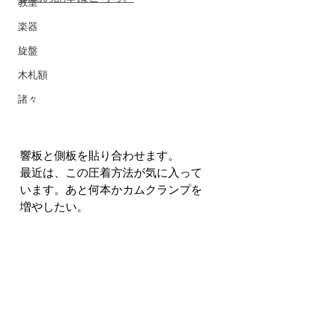
教室
楽器
旋盤
木札額
諸々
響板と側板を貼り合わせます。
最近は、この圧着方法が気に入って
います。あと何本かカムクランプを
増やしたい。