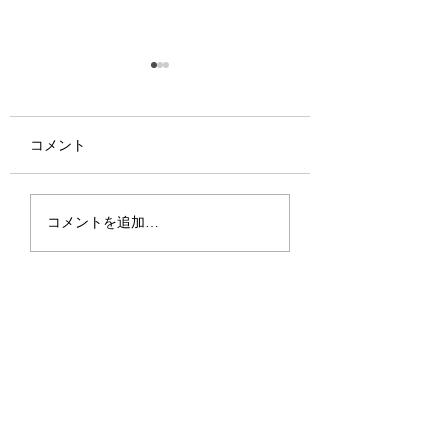
コメント
桧と屋久杉のミニギタ
会社帰りにモノづ
コメントを追加…
ー
マホガニーでスプ
製作