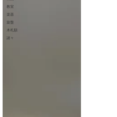
教室
楽器
旋盤
木札額
諸々