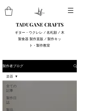
TADUGANE CRAFTS
​ギター・ウクレレ / 名札額 / 木
製食器 製作直販 / 製作キッ
ト・製作教室
製作者ブログ
楽器
全ての
記事
製作日
誌
製品